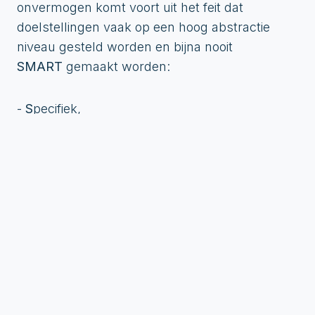
onvermogen komt voort uit het feit dat
doelstellingen vaak op een hoog abstractie
niveau gesteld worden en bijna nooit
SMART
gemaakt worden:
-
S
pecifiek,
-
M
eetbaar,
-
A
cceptabel,
-
R
ealistisch en
-
T
ijdgeboden.
Ik heb trainingen gegeven waarin we SMART
oefeningen doen. Het is echt lastiger dan je zou
denken!