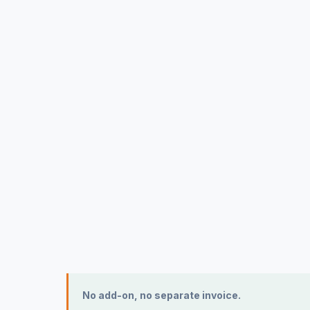
P5-toets in elk project
ESG
pro
Bij elke business case en stage-
CO₂, 
gate beoordelen we People,
indi
Planet, Prosperity, Process en
vanui
Product.
voor
No add-on, no separate invoice.