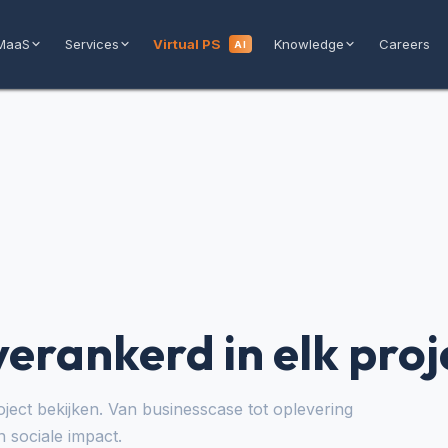
MaaS
Services
Virtual PS
Knowledge
Careers
AI
rankerd in elk proj
ject bekijken. Van businesscase tot oplevering
n sociale impact.