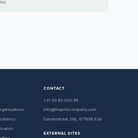
ples.
CONTACT
+31 30 85 000 85
Organizations
info@thepmocompany.com
sultancy
Darwinstraat 29b, 6718XR Ede
fication
EXTERNAL SITES
affing